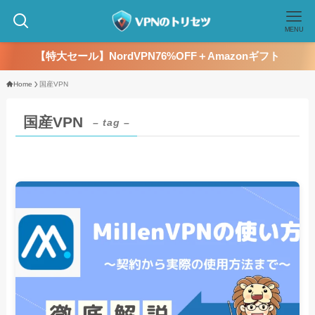
MENU
【特大セール】NordVPN76%OFF＋Amazonギフト
Home
国産VPN
国産VPN
– tag –