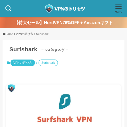
MENU
【特大セール】NordVPN76%OFF＋Amazonギフト
Home
VPNの選び方
Surfshark
Surfshark
– category –
VPNの選び方
Surfshark