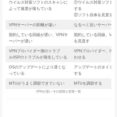
ウイルス対策ソフトのスキャンに
①ウイルス対策ソフトを
よって速度が落ちている
する
②ソフト自体を見直す
VPNサーバーの距離が遠い
なるべく近いサーバーに
契約している回線が遅い、VPNサ
契約している回線、VP
ーバーが遅い
を見直す
VPNプロバイダー側のトラブ
VPNプロバイダー、IS
ル/ISPのトラブルが発生している
わせる
OSのアップデートにより遅くな
アップデートのタイミン
っている
する
MTUがうまく調節できていない
MTUを調節する
VPNが遅い その原因と対策一覧