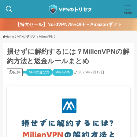
MENU
【特大セール】NordVPN76%OFF＋Amazonギフト
Home
VPNの選び方
MillenVPN
損せずに解約するには？MillenVPNの解
約方法と返金ルールまとめ
広告
2026年7月19日
VPNの選び方
MillenVPN