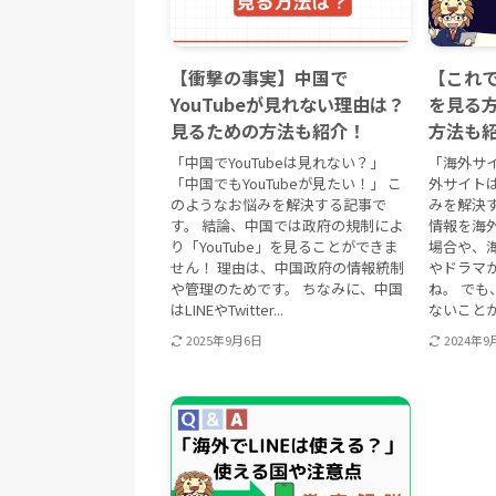
【衝撃の事実】中国で
【これ
YouTubeが見れない理由は？
を見る
見るための方法も紹介！
方法も
「中国でYouTubeは見れない？」
「海外サ
「中国でもYouTubeが見たい！」 こ
外サイト
のようなお悩みを解決する記事で
みを解決す
す。 結論、中国では政府の規制によ
情報を海
り「YouTube」を見ることができま
場合や、
せん！ 理由は、中国政府の情報統制
やドラマ
や管理のためです。 ちなみに、中国
ね。 で
はLINEやTwitter...
ないことが.
2025年9月6日
2024年9