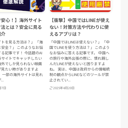
で安心！】海外サイト
【衝撃】中国ではLINEが使え
方法とは？安全に見る
ない！対策方法や代わりに使
紹介
えるアプリは？
イトを見る方法は？」 「海
「中国ではLINEは使えない？」 「中
は安全？」 このようなお悩
国でLINEを使う方法は？」 このよう
る記事です！ 今話題のAI
なお悩みに答える記事です。 中国へ
外サイトでキャッチしたい
の旅行や海外出張の際に、慣れ親し
海外でしか見られない映画
んだLINEが使えないと困りますよ
が見たい時がありますよ
ね。 実は、中国は政府からの情報統
も、一部の海外サイトは見れ
制の観点からLINEなどのツールが禁
..
止されてい...
月7日
2025年4月20日