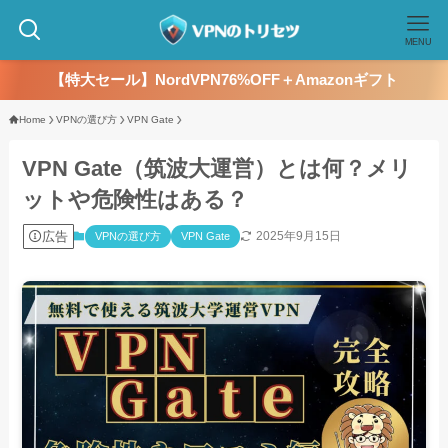
MENU
【特大セール】NordVPN76%OFF＋Amazonギフト
Home
VPNの選び方
VPN Gate
VPN Gate（筑波大運営）とは何？メリ
ットや危険性はある？
広告
2025年9月15日
VPNの選び方
VPN Gate